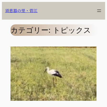
内
容
須恵器の里・菅江
を
ス
キ
カテゴリー:
トピックス
ッ
プ