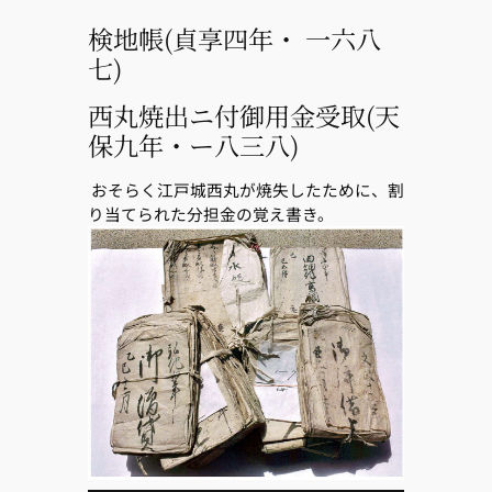
検地帳(貞享四年・ 一六八
七)
西丸焼出ニ付御用金受取(天
保九年・ー八三八)
おそらく江戸城西丸が焼失したために、割
り当てられた分担金の覚え書き。