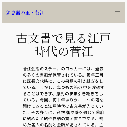
内
容
須恵器の里・菅江
を
ス
キ
古文書で見る江戸
ッ
プ
時代の菅江
菅江会館のスチールのロッカーには、過去
の多くの書類が保管されている。毎年三月
に区長交代時に、この書類の引き継ぎをし
ている。しかし、幾つもの箱の 中を確認す
ることはできず、厳封のまま引き継ぎをし
ている。今回、何十年ぶりかに一つの箱を
開けてみると江戸時代の古文書が入ってい
た。その多くは、彦根 藩や藩を通じて幕府
に納めた金納や物納の覚え書きである。納
めた各人の名前と金額が記されている。主