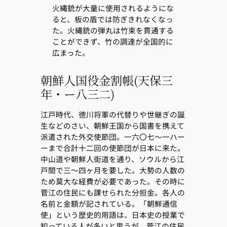
火縄銃が大量に使用されるようにな
ると、板の盾では防ぎきれなくなっ
た。火縄銃の弾丸は竹束を貫通する
ことができず、竹の調達が全国的に
広まった。
朝鮮人国役金割帳(天保三
年・ー八三二)
江戸時代、徳川将軍の代替りや世継ぎの誕
生などのさい、朝鮮王国から国書を携えて
派遣された外交使節団。一六〇七〜一ハー
ーまで合計十二回の使節団が日本に来た。
中山道や朝鮮人街道を通り、ソウルから江
戸間で三〜四ヶ月を要した。大勢の人数の
ため莫大な経費が必要であった。その時に
菅江の住民にも課せられた分担金。各人の
名前と金額が記されている。「朝鮮通信
使」という歴史的用語は、日本史の授業で
知っている人が多いと思うが、菅江の住民