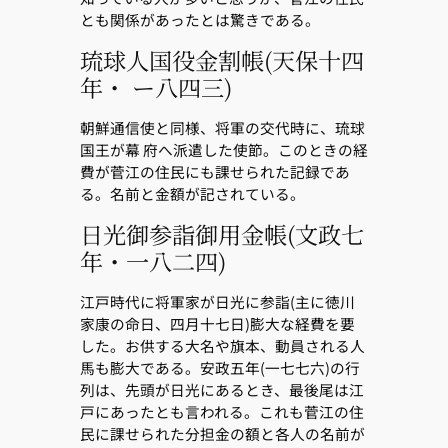
とも関係があったとは驚きである。
琉球人国役金割帳(天保十四
年・ ー八四三)
朝鮮通信使と同様、将軍の交代時に、琉球
国王が幕 府へ派遣した使節。このときの経
費が菅江の住民にも課せられた記録であ
る。名前と金額が記されている。
日光御参詣御用金帳(文政七
年・一八二四)
江戸時代に将軍家が日光に参詣(主に徳川
家康の命日、四月十七日)膨大な経費を要
した。お供する大名や旗本、動員される人
馬も膨大である。安政五年(一七七六)の行
列は、先頭が日光にあるとき、最後尾は江
戸にあったとも言われる。これも菅江の住
民に課せられた分担金の額と各人の名前が