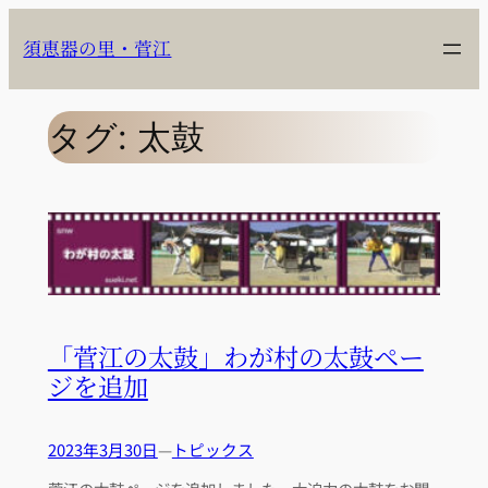
内
容
須恵器の里・菅江
を
ス
キ
タグ:
太鼓
ッ
プ
「菅江の太鼓」わが村の太鼓ペー
ジを追加
2023年3月30日
—
トピックス