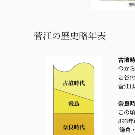
菅江の歴史略年表
古墳時
今から
岩谷
菅江は
奈良
この
893
鎌倉・