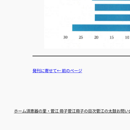
発刊に寄せて← 前のページ
ホーム
須恵器の里・菅江 冊子
菅江冊子の目次
菅江の太鼓
お問い