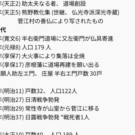
4年(天正2) 助太夫なる者、 道場創設
7年(天正5) 熊野教化集 (世継、 仏光寺派深光寺蔵)
村の善仏により写されたもの
時代
6年(寛文6) 半右衛門道場に又左衛門が仏具寄進
年(元禄8) 人口 179 人
2年(享保7) 大火事により集落は全焼
2年(享保17) 彦根藩に道場再建を願い出る
助左エ門、 庄屋 半右エ門戸数 30戸
年(明治11) 戸数32、 人口122人
4年(明治27) 日清戦争勃発
6年(明治29) 常性寺が山室から菅江に移る
4年(明治37) 日露戦争勃発 *戦死者1人
年(大正10) 戸数40、 人口 189 人