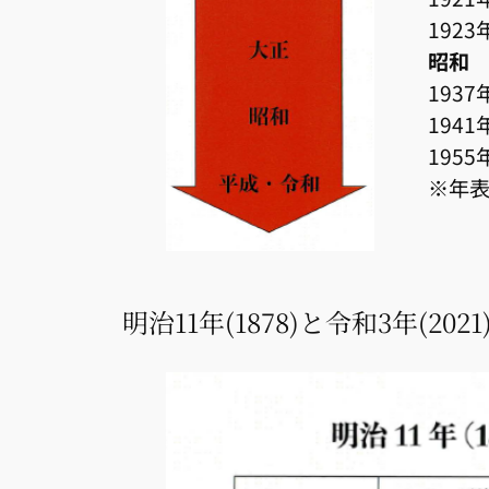
192
昭和
193
194
1955
※年
明治11年(1878)と令和3年(20