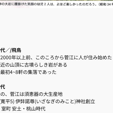
代／/飛鳥
2000年以上前、このころから菅江に人が住み始め
付近の山頂に古墳らしき岩がある
最初4~8軒の集落であった
時代
頃の、菅江は須恵器の大生産地
年(寛平5) 伊弉諾尊(いざなぎのみこと)神社創立
室町 安土・桃山時代