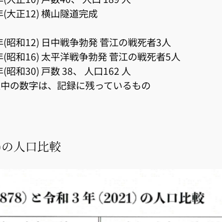
3年(大正12) 横山隧道完成
7年(昭和12) 日中戦争勃発 菅江の戦死者3人
1年(昭和16) 太平洋戦争勃発 菅江の戦死者5人
年(昭和30) 戸数 38、 人口162 人
表中の数字は、記録に残っているもの
21)の人口比較