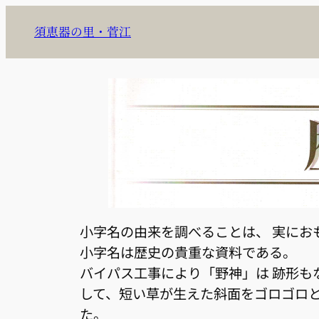
内
須恵器の里・菅江
容
を
ス
キ
ッ
プ
小字名の由来を調べることは、 実に
小字名は歴史の貴重な資料である。
バイパス工事により「野神」は 跡形
して、短い草が生えた斜面をゴロゴロ
た。