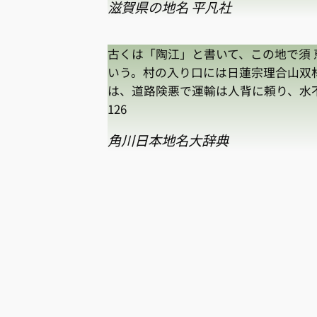
滋賀県の地名 平凡社
古くは「陶江」と書いて、この地で須
いう。村の入り口には日蓮宗理合山双
は、道路険悪で運輸は人背に頼り、水不
126
角川日本地名大辞典