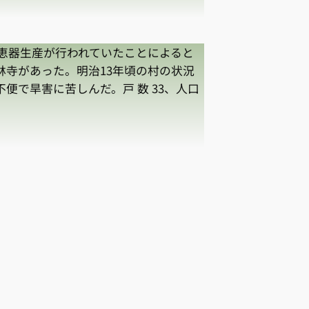
 恵器生産が行われていたことによると
林寺があった。明治13年頃の村の状況
便で旱害に苦しんだ。戸 数 33、人口