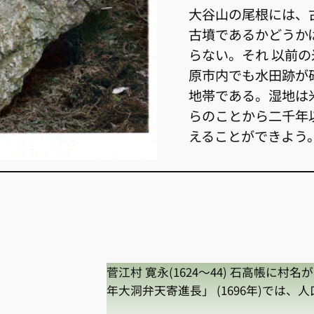
大谷山の尾根には、
古墳であるかどうか
らない。それ 以前
原市内でも水田跡が
地帯である。湿地は
らのことから二千年
えることができよう
菅江村 寛永(1624〜44) 石高帳に村
年大洞弁天寄進長」 (1696年)では、人口