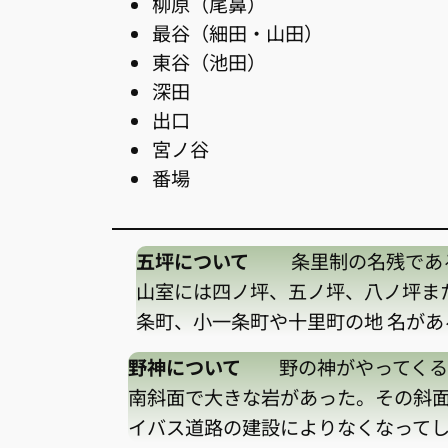
柳原（尾鼻）
最谷（細田・山田）
東谷（池田）
深田
出口
宮ノ谷
番場
五坪について
条里制の名残である。
山室には四ノ坪、五ノ坪、八ノ坪ま
条町、小一条町や十里町の地 名があ
野神について
野の神がやってくる場
南斜面で大きな岩があった。その斜面
イバス道路の建設によりなくなって