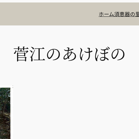
ホーム
須恵器の里
菅江のあけぼの