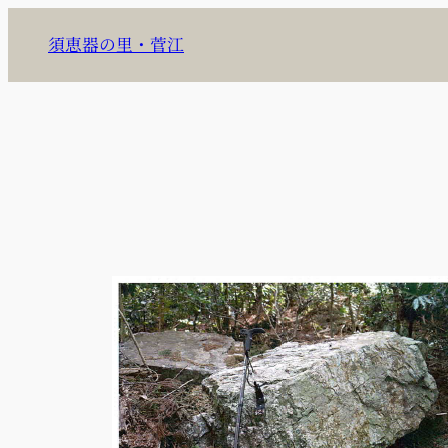
内
須恵器の里・菅江
容
を
ス
キ
ッ
プ