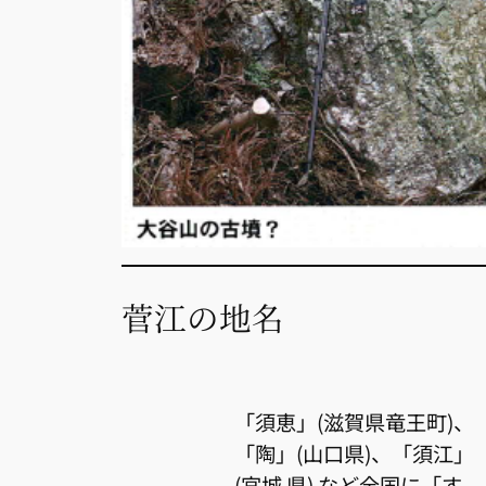
菅江の地名
「須恵」(滋賀県竜王町)、
「陶」(山口県)、「須江」
(宮城 県) など全国に「す