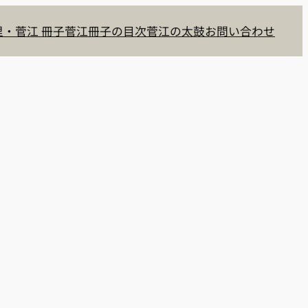
・菅江 冊子
菅江冊子の目次
菅江の太鼓
お問い合わせ