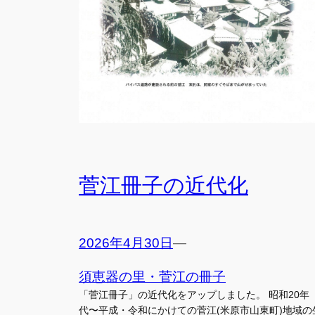
菅江冊子の近代化
2026年4月30日
—
須恵器の里・菅江の冊子
「菅江冊子」の近代化をアップしました。 昭和20年
代〜平成・令和にかけての菅江(米原市山東町)地域の