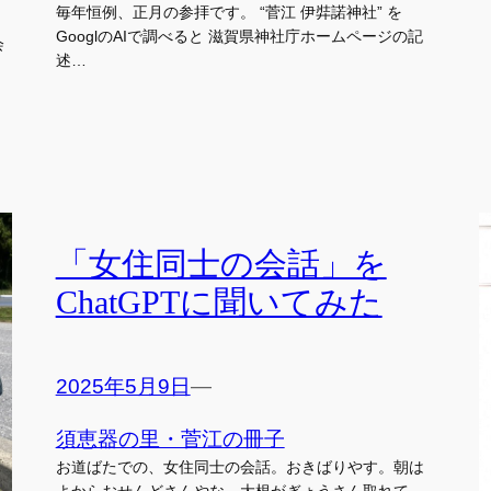
毎年恒例、正月の参拝です。 “菅江 伊弉諾神社” を
GooglのAIで調べると 滋賀県神社庁ホームページの記
会
述…
「女住同士の会話」を
ChatGPTに聞いてみた
2025年5月9日
—
須恵器の里・菅江の冊子
お道ばたでの、女住同士の会話。おきばりやす。朝は
よからおせんどさんやな。大根がぎょうさん取れて、