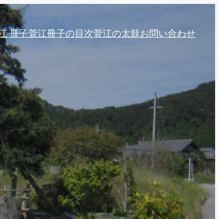
江 冊子
菅江冊子の目次
菅江の太鼓
お問い合わせ