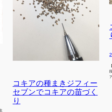
コキアの種まきジフィー
セブンでコキアの苗づく
り
生