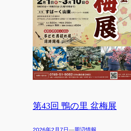
第43回 鴨の里 盆梅展
2026年2月7日
—
周辺情報