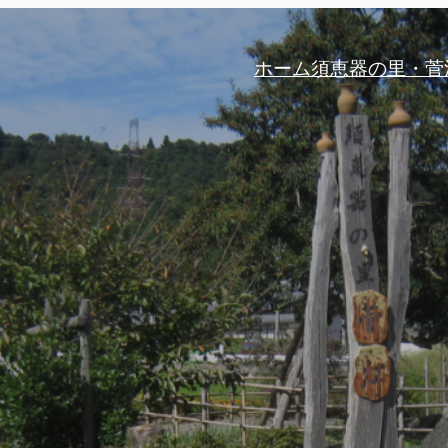
ホーム
須恵器の里・菅