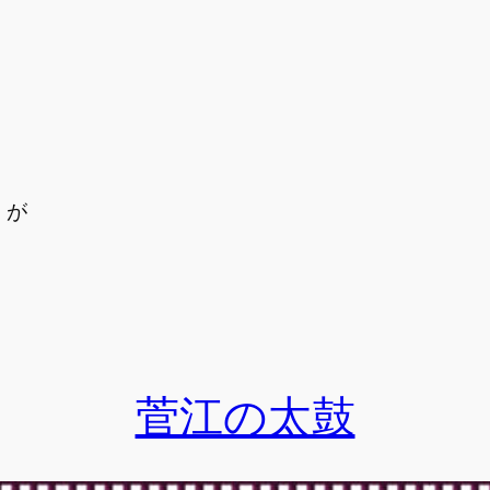
」が
菅江の太鼓