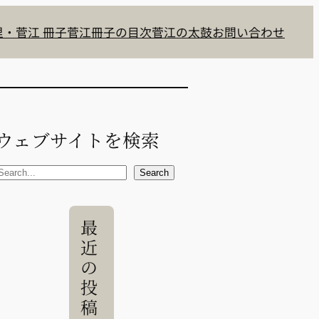
・菅江 冊子
菅江冊子の目次
菅江の太鼓
お問い合わせ
ウェブサイトを検索
S
Search
e
a
最
近
c
の
h
投
稿