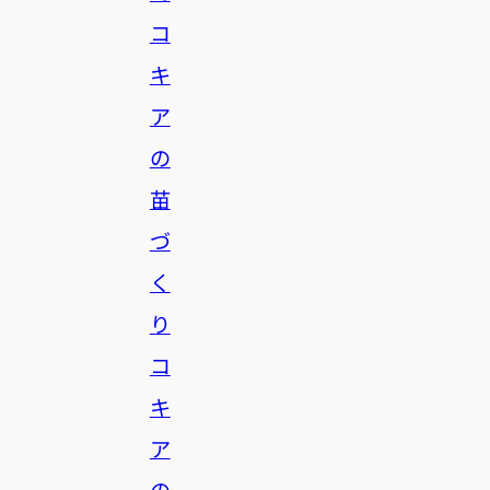
コ
キ
ア
の
苗
づ
く
り
コ
キ
ア
の