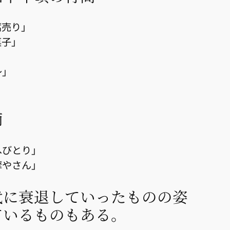
腐売り」
菓子」
〜」
」
商
へびとり」
摩やさん」
代に衰退していったものの姿
ているものもある。