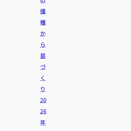
播
種
か
ら
苗
づ
く
り
20
26
年