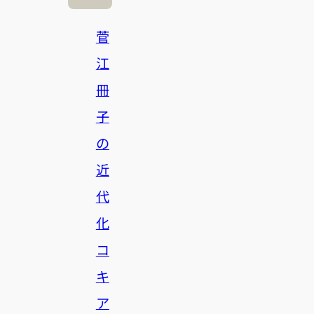
菅
江
冊
子
の
近
代
化
コ
キ
ア