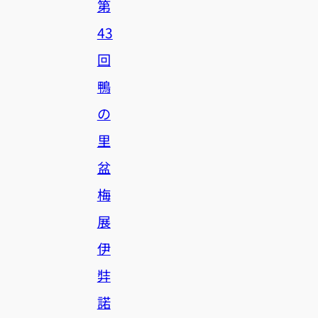
第
43
回
鴨
の
里
盆
梅
展
伊
弉
諾