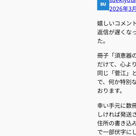
2026年3
嬉しいコメン
返信が遅くな
た。
冊子「須恵器の
だけて、心よ
同じ「菅江」
で、何か特別
おります。
幸い手元に数
しければ発送
住所の書き込
で一部伏字に