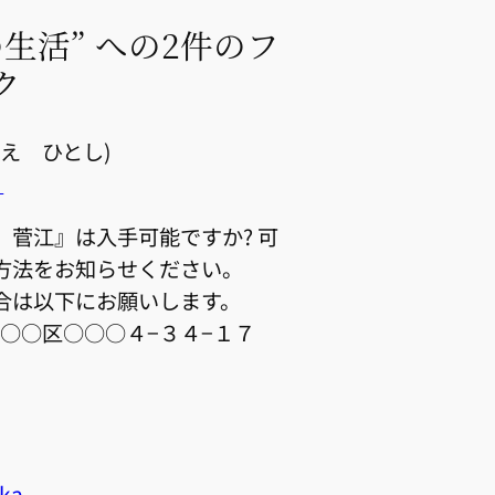
生活” への2件のフ
ク
え ひとし)
日
 菅江』は入手可能ですか? 可
方法をお知らせください。
合は以下にお願いします。
東京都○○区○○○４−３４−１７
aka