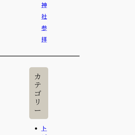
神
社
参
拝
カ
テ
ゴ
リ
ー
ト