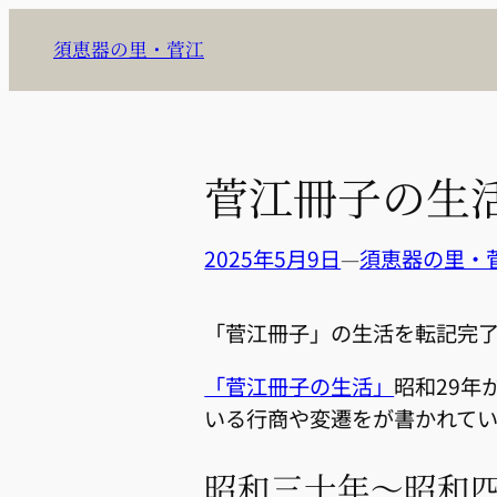
内
須恵器の里・菅江
容
を
ス
キ
菅江冊子の生
ッ
プ
2025年5月9日
—
須恵器の里・
「菅江冊子」の生活を転記完
「菅江冊子の生活」
昭和29年
いる行商や変遷をが書かれてい
昭和三十年〜昭和