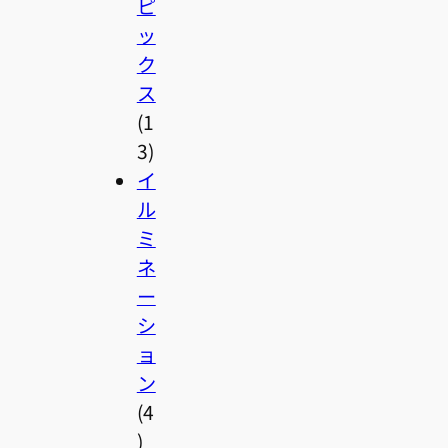
ピ
ッ
ク
ス
(1
3)
イ
ル
ミ
ネ
ー
シ
ョ
ン
(4
)