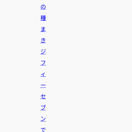
の
種
ま
き
ジ
フ
ィ
ー
セ
ブ
ン
で