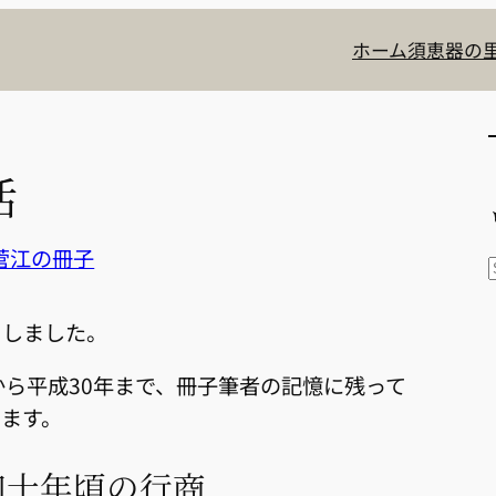
ホーム
須恵器の里
活
菅江の冊子
了しました。
r
から平成30年まで、冊子筆者の記憶に残って
ます。
四十年頃の行商