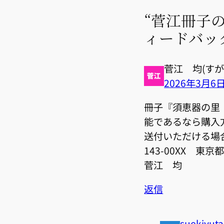
“菅江冊子の
ィードバッ
菅江 均(すが
2026年3月6
冊子『須恵器の里
能であるなら購入
送付いただける場
143-00XX 
菅江 均
返信
suekiyut